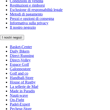
Condizioni di vendita
Restituzioni e rimborsi
Esclusione di responsabilità legale
Metodi di pagamento
Prezzi e opzioni di consegna
Informativa sulla privacy
Il nostro negozio
I nostri negozi
Basket-Center
Daily Bikers
Direct Running
Direct-Volley
Espace Golf
Galoppostore
Golf and co
Handball-Store
House of Rugby
La sellerie de Maé
Made in Paradis
Nauti-wave
On-Fight
Padel-Expert
Pecheur-Store