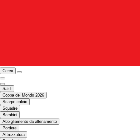
Cerca
Saldi
Coppa del Mondo 2026
Scarpe calcio
Squadre
Bambini
Abbigliamento da allenamento
Portiere
Attrezzatura