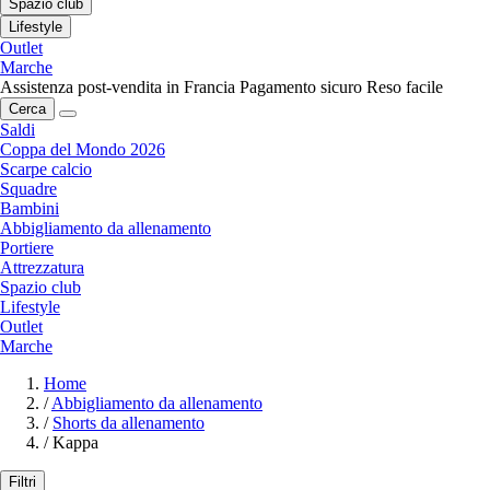
Spazio club
Lifestyle
Outlet
Marche
Assistenza post-vendita in Francia
Pagamento sicuro
Reso facile
Cerca
Saldi
Coppa del Mondo 2026
Scarpe calcio
Squadre
Bambini
Abbigliamento da allenamento
Portiere
Attrezzatura
Spazio club
Lifestyle
Outlet
Marche
Home
/
Abbigliamento da allenamento
/
Shorts da allenamento
/
Kappa
Filtri