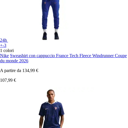
24h
+-3
1 colori
Nike
Sweashirt con cappuccio France Tech Fleece Windrunner Coupe
du monde 2026
A partire da
134,99 €
107,99 €