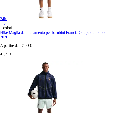
24h
+-3
1 colori
Nike
Maglia da allenamento per bambini Francia Coupe du monde
2026
A partire da
47,99 €
41,71 €