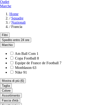
Outlet
Marche
Home
/
Squadre
/
Nazionali
/
Francia
Filtri
Spedito entro 24 ore
Marchio
Am Ball Com
1
Copa Football
8
Equipe de France de Football
7
Monblason
63
Nike
91
Mostra di più
(6)
Taglia
Colore
Assortimento
Fascia d'età