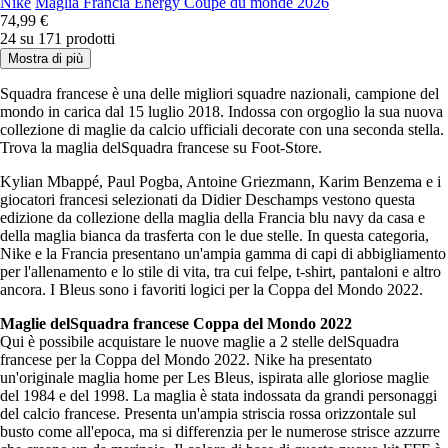
Nike
Maglia Francia Energy Coupe du monde 2026
74,99 €
24 su 171 prodotti
Mostra di più
Squadra francese è una delle migliori squadre nazionali, campione del
mondo in carica dal 15 luglio 2018. Indossa con orgoglio la sua nuova
collezione di maglie da calcio ufficiali decorate con una seconda stella.
Trova la maglia delSquadra francese su Foot-Store.
Kylian Mbappé, Paul Pogba, Antoine Griezmann, Karim Benzema e i
giocatori francesi selezionati da Didier Deschamps vestono questa
edizione da collezione della maglia della Francia blu navy da casa e
della maglia bianca da trasferta con le due stelle. In questa categoria,
Nike e la Francia presentano un'ampia gamma di capi di abbigliamento
per l'allenamento e lo stile di vita, tra cui felpe, t-shirt, pantaloni e altro
ancora. I Bleus sono i favoriti logici per la Coppa del Mondo 2022.
Maglie delSquadra francese Coppa del Mondo 2022
Qui è possibile acquistare le nuove maglie a 2 stelle delSquadra
francese per la Coppa del Mondo 2022. Nike ha presentato
un'originale maglia home per Les Bleus, ispirata alle gloriose maglie
del 1984 e del 1998. La maglia è stata indossata da grandi personaggi
del calcio francese. Presenta un'ampia striscia rossa orizzontale sul
busto come all'epoca, ma si differenzia per le numerose strisce azzurre