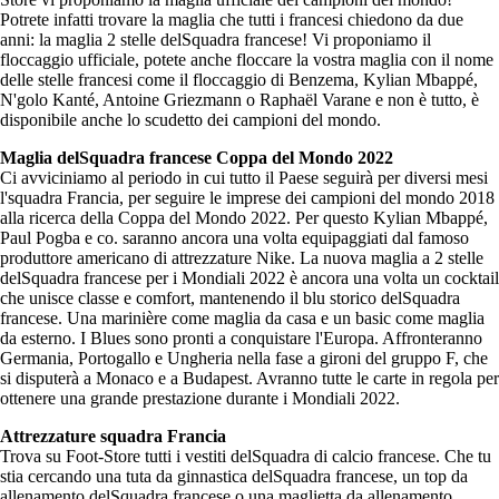
Potrete infatti trovare la maglia che tutti i francesi chiedono da due
anni: la maglia 2 stelle delSquadra francese! Vi proponiamo il
floccaggio ufficiale, potete anche floccare la vostra maglia con il nome
delle stelle francesi come il floccaggio di Benzema, Kylian Mbappé,
N'golo Kanté, Antoine Griezmann o Raphaël Varane e non è tutto, è
disponibile anche lo scudetto dei campioni del mondo.
Maglia delSquadra francese Coppa del Mondo 2022
Ci avviciniamo al periodo in cui tutto il Paese seguirà per diversi mesi
l'squadra Francia, per seguire le imprese dei campioni del mondo 2018
alla ricerca della Coppa del Mondo 2022. Per questo Kylian Mbappé,
Paul Pogba e co. saranno ancora una volta equipaggiati dal famoso
produttore americano di attrezzature Nike. La nuova maglia a 2 stelle
delSquadra francese per i Mondiali 2022 è ancora una volta un cocktail
che unisce classe e comfort, mantenendo il blu storico delSquadra
francese. Una marinière come maglia da casa e un basic come maglia
da esterno. I Blues sono pronti a conquistare l'Europa. Affronteranno
Germania, Portogallo e Ungheria nella fase a gironi del gruppo F, che
si disputerà a Monaco e a Budapest. Avranno tutte le carte in regola per
ottenere una grande prestazione durante i Mondiali 2022.
Attrezzature squadra Francia
Trova su Foot-Store tutti i vestiti delSquadra di calcio francese. Che tu
stia cercando una tuta da ginnastica delSquadra francese, un top da
allenamento delSquadra francese o una maglietta da allenamento