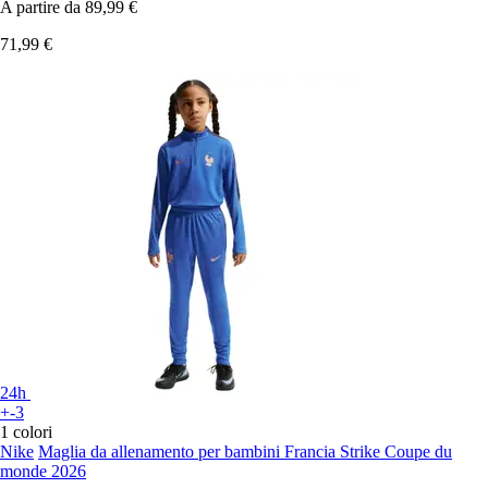
A partire da
89,99 €
71,99 €
24h
+-3
1 colori
Nike
Maglia da allenamento per bambini Francia Strike Coupe du
monde 2026