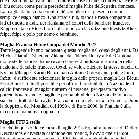
che creano un da marinaio. Il colore di base di questo nuovo kit FFF è
il blu scuro, come per le precedenti maglie Nike delSquadra francese.
La maglia da trasferta è molto più semplice e si presenta con un
semplice design bianco. Una striscia blu, bianca e rossa compare sui
lati di questa maglia per richiamare i colori della bandiera francese.
Rappresentate i Blues fuori dal campo con la collezione lifestyle Blues,
felpe, felpe e polo per uomo e bambino.
Maglia Francia Home Coppa del Mondo 2022
Tante leggende hanno indossato questa maglia nel corso degli anni. Da
Michel Platini a Zinedine Zidane, da Thierry Henry a Eric Cantona,
molte stelle francesi hanno avuto l'onore di indossare la maglia della
nazionale di calcio francese. Oggi, se volete ottenere la stessa maglia di
Kylian Mbappé, Karim Benzema o Antoine Griezmann, potete farlo.
Infatti, è sufficiente selezionare la taglia della propria maglia Les Bleus.
Foot-Store fa tutto il possibile per offrire i prodotti della Nazionale di
calcio francese al maggior numero di persone, per questo motivo
potrete trovare anche magliette per bambini della Nazionale francese,
sia che si tratti della maglia Francia home o della maglia Francia. Dopo
la doppietta dei Mondiali del 1998 e di Euro 2000, la Francia è alla
ricerca di una nuova doppietta.
Maglia FFF 2 stelle
Poiché in questo dolce mese di luglio 2018 Squadra francese di Didier
Deschamps è diventata campione del mondo, è ovvio che su Foot-
Store vi proponiamo la maglia ufficiale dei campioni del mondo!