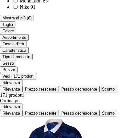
Monblason
63
Nike
91
Mostra di più
(6)
Taglia
Colore
Assortimento
Fascia d'età
Caratteristica
Tipo di prodotto
Sesso
Prezzo
Vedi i 171 prodotti
Rilevanza
Rilevanza
Prezzo crescente
Prezzo decrescente
Sconto
171 prodotti
Ordina per
Rilevanza
Rilevanza
Prezzo crescente
Prezzo decrescente
Sconto