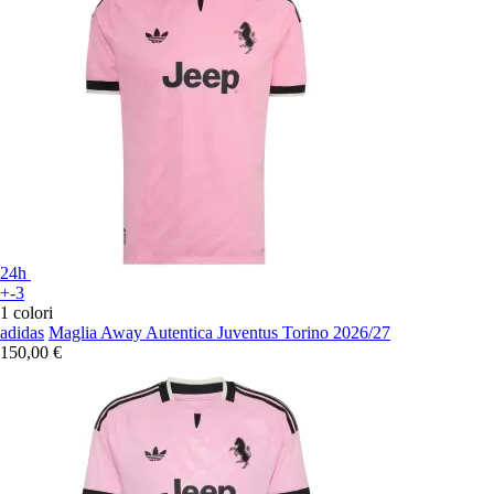
24h
+-3
1 colori
adidas
Maglia Away Autentica Juventus Torino 2026/27
150,00 €