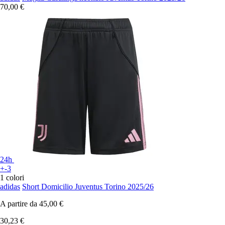
70,00 €
24h
+-3
1 colori
adidas
Short Domicilio Juventus Torino 2025/26
A partire da
45,00 €
30,23 €