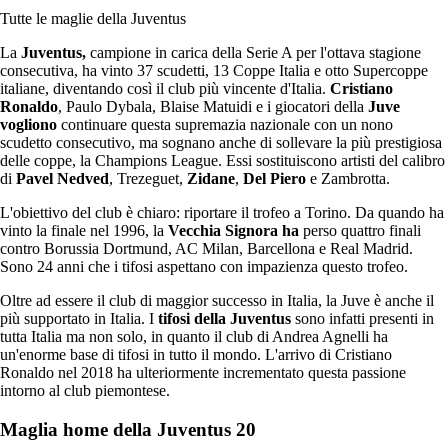
Tutte le maglie della Juventus
La
Juventus,
campione in carica della Serie A per l'ottava stagione
consecutiva, ha vinto 37 scudetti, 13 Coppe Italia e otto Supercoppe
italiane, diventando così il club più vincente d'Italia.
Cristiano
Ronaldo
, Paulo Dybala, Blaise Matuidi e i giocatori della
Juve
vogliono
continuare questa supremazia nazionale con un nono
scudetto consecutivo, ma sognano anche di sollevare la più prestigiosa
delle coppe, la Champions League. Essi sostituiscono artisti del calibro
di
Pavel Nedved
, Trezeguet,
Zidane
,
Del Piero
e Zambrotta.
L'obiettivo del club è chiaro: riportare il trofeo a Torino. Da quando ha
vinto la finale nel 1996, la
Vecchia Signora ha
perso quattro finali
contro Borussia Dortmund, AC Milan, Barcellona e Real Madrid.
Sono 24 anni che i tifosi aspettano con impazienza questo trofeo.
Oltre ad essere il club di maggior successo in Italia, la Juve è anche il
più supportato in Italia. I
tifosi della Juventus
sono infatti presenti in
tutta Italia ma non solo, in quanto il club di Andrea Agnelli ha
un'enorme base di tifosi in tutto il mondo. L'arrivo di Cristiano
Ronaldo nel 2018 ha ulteriormente incrementato questa passione
intorno al club piemontese.
Maglia home della Juventus 20