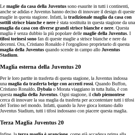
Le
maglie da casa della Juventus
sono esaurite in tutti i continenti,
anche se adidas e Juventus hanno deciso di innovare il design di queste
maglie in questa stagione. Infatti, la
tradizionale maglia da casa con
sottili strisce bianche e nere
è stata sostituita in questa stagione da una
maglia da casa con diverse grandi strisce bianche e nere
. Questa
maglia è senza dubbio la più popolare delle
maglie della Juventus
. I
tifosi torinesi sono
fan di queste maglie a strisce bianche e nere da
decenni. Ora, Cristiano Ronaldo è l'orgoglioso proprietario di questa
maglia della Juventus
quando scende in campo allo
Juventus
Stadium
.
Maglia esterna della Juventus 20
Per le loro partite in trasferta di questa stagione, la Juventus indossa
una
maglia da trasferta beige con accenti rossi
. Quando Buffon,
Cristiano Ronaldo,
Dybala
o Morata viaggiano in tutta Italia, è con
questa
maglia della Juventus
. Ogni stagione, il
club piemontese
cerca di innovare la sua maglia da trasferta per accontentare tutti i tifosi
del Torino nel mondo. Infatti, quando la Juve gioca lontano dallo
Juventus Stadium, tutti i tifosi indossano con piacere questa maglia.
Terza Maglia Juventus 20
Infine, la
terza maglia è arancione
, come già accadeva prima alla