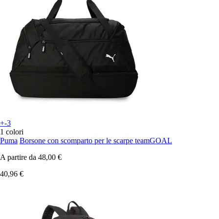
+-3
1 colori
Puma
Borsone con scomparto per le scarpe teamGOAL
A partire da
48,00 €
40,96 €