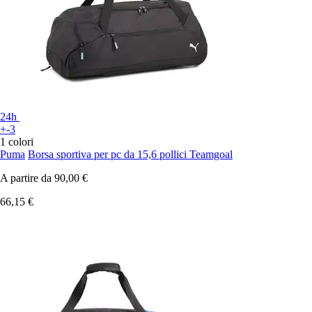
24h
+-3
1 colori
Puma
Borsa sportiva per pc da 15,6 pollici Teamgoal
A partire da
90,00 €
66,15 €