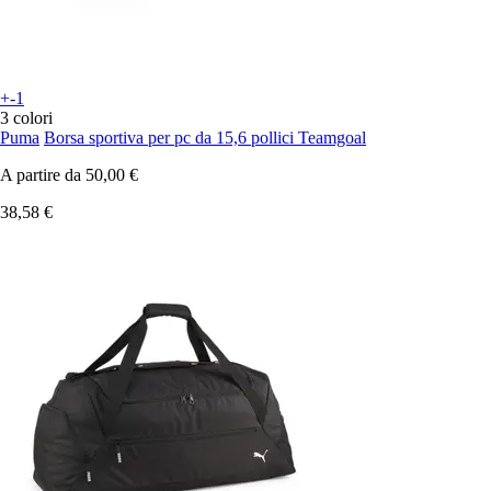
+-1
3 colori
Puma
Borsa sportiva per pc da 15,6 pollici Teamgoal
A partire da
50,00 €
38,58 €