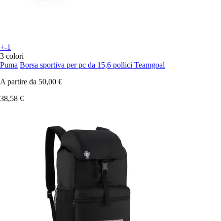
+-1
3 colori
Puma
Borsa sportiva per pc da 15,6 pollici Teamgoal
A partire da
50,00 €
38,58 €