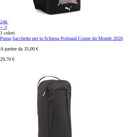
24h
+-3
1 colori
Puma
Sacchetto per la Schiena Portugal Coupe du Monde 2026
A partire da
35,00 €
29,70 €