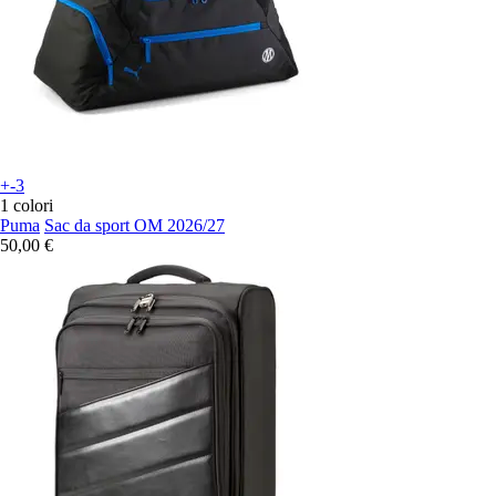
+-3
1 colori
Puma
Sac da sport OM 2026/27
50,00 €