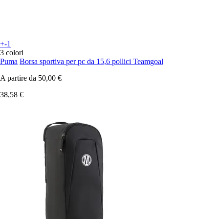
+-1
3 colori
Puma
Borsa sportiva per pc da 15,6 pollici Teamgoal
A partire da
50,00 €
38,58 €