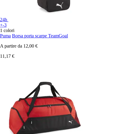
24h
+-3
1 colori
Puma
Borsa porta scarpe TeamGoal
A partire da
12,00 €
11,17 €