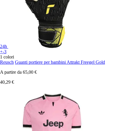
24h
+-3
1 colori
Reusch
Guanti portiere per bambini Attrakt Freegel Gold
A partire da
65,00 €
40,29 €