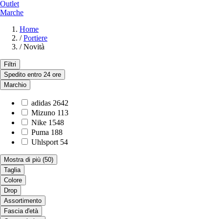
Outlet
Marche
Home
/
Portiere
/
Novità
Filtri
Spedito entro 24 ore
Marchio
adidas
2642
Mizuno
113
Nike
1548
Puma
188
Uhlsport
54
Mostra di più
(50)
Taglia
Colore
Drop
Assortimento
Fascia d'età