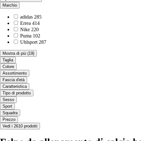
Marchio
adidas
285
Errea
414
Nike
220
Puma
102
Uhlsport
287
Mostra di più
(19)
Taglia
Colore
Assortimento
Fascia d'età
Caratteristica
Tipo di prodotto
Sesso
Sport
Squadra
Prezzo
Vedi i 2610 prodotti