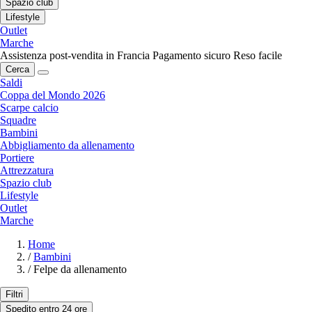
Spazio club
Lifestyle
Outlet
Marche
Assistenza post-vendita in Francia
Pagamento sicuro
Reso facile
Cerca
Saldi
Coppa del Mondo 2026
Scarpe calcio
Squadre
Bambini
Abbigliamento da allenamento
Portiere
Attrezzatura
Spazio club
Lifestyle
Outlet
Marche
Home
/
Bambini
/
Felpe da allenamento
Filtri
Spedito entro 24 ore