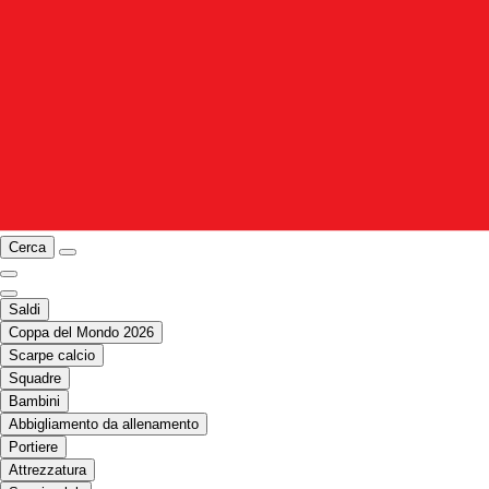
Cerca
Saldi
Coppa del Mondo 2026
Scarpe calcio
Squadre
Bambini
Abbigliamento da allenamento
Portiere
Attrezzatura