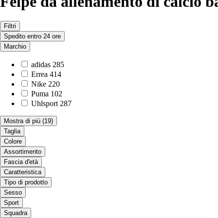
Felpe da allenamento di calcio 
Filtri
Spedito entro 24 ore
Marchio
adidas
285
Errea
414
Nike
220
Puma
102
Uhlsport
287
Mostra di più
(19)
Taglia
Colore
Assortimento
Fascia d'età
Caratteristica
Tipo di prodotto
Sesso
Sport
Squadra