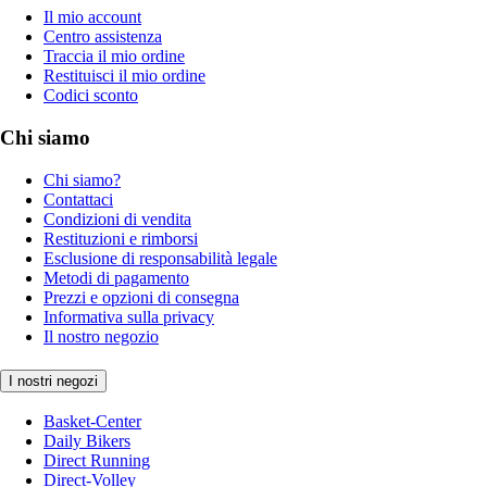
Il mio account
Centro assistenza
Traccia il mio ordine
Restituisci il mio ordine
Codici sconto
Chi siamo
Chi siamo?
Contattaci
Condizioni di vendita
Restituzioni e rimborsi
Esclusione di responsabilità legale
Metodi di pagamento
Prezzi e opzioni di consegna
Informativa sulla privacy
Il nostro negozio
I nostri negozi
Basket-Center
Daily Bikers
Direct Running
Direct-Volley