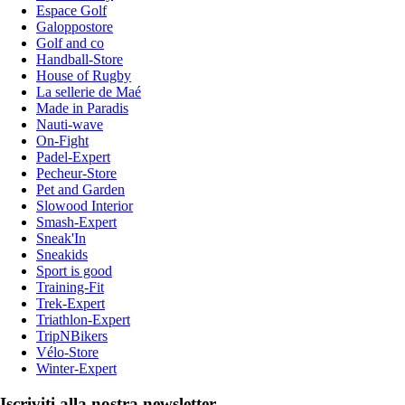
Espace Golf
Galoppostore
Golf and co
Handball-Store
House of Rugby
La sellerie de Maé
Made in Paradis
Nauti-wave
On-Fight
Padel-Expert
Pecheur-Store
Pet and Garden
Slowood Interior
Smash-Expert
Sneak'In
Sneakids
Sport is good
Training-Fit
Trek-Expert
Triathlon-Expert
TripNBikers
Vélo-Store
Winter-Expert
Iscriviti alla nostra newsletter