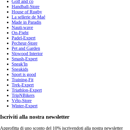
Golf and co
Handball-Store
House of Rugby
La sellerie de Maé
Made in Paradis
Nauti-wave
On-Fight
Padel-Expert
Pecheur-Store
Pet and Garden
Slowood Interior
Smash-Expert
Sneak'In
Sneakids
Sport is good
Training-Fit
Trek-Expert
Triathlon-Expert
TripNBikers
Vélo-Store
Winter-Expert
Iscriviti alla nostra newsletter
Approfitta di uno sconto del 10% iscrivendoti alla nostra newsletter