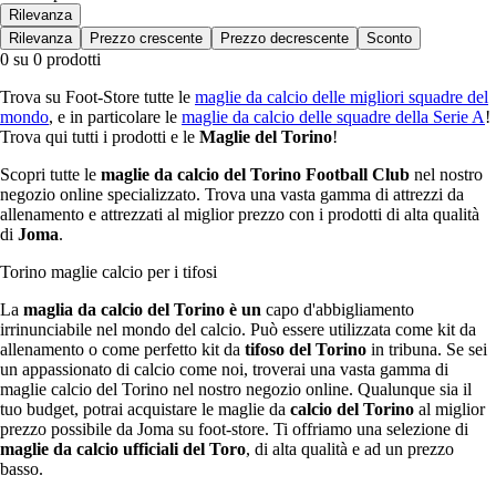
Rilevanza
Rilevanza
Prezzo crescente
Prezzo decrescente
Sconto
0 su 0 prodotti
Trova su Foot-Store tutte le
maglie da calcio delle migliori squadre del
mondo
, e in particolare le
maglie da calcio delle squadre della Serie A
!
Trova qui tutti i prodotti e le
Maglie del Torino
!
Scopri tutte le
maglie da calcio del Torino Football Club
nel nostro
negozio online specializzato. Trova una vasta gamma di attrezzi da
allenamento e attrezzati al miglior prezzo con i prodotti di alta qualità
di
Joma
.
Torino maglie calcio per i tifosi
La
maglia da calcio del Torino è un
capo d'abbigliamento
irrinunciabile nel mondo del calcio. Può essere utilizzata come kit da
allenamento o come perfetto kit da
tifoso del Torino
in tribuna. Se sei
un appassionato di calcio come noi, troverai una vasta gamma di
maglie calcio del Torino nel nostro negozio online. Qualunque sia il
tuo budget, potrai acquistare le maglie da
calcio del Torino
al miglior
prezzo possibile da Joma su foot-store. Ti offriamo una selezione di
maglie da calcio ufficiali del Toro
, di alta qualità e ad un prezzo
basso.