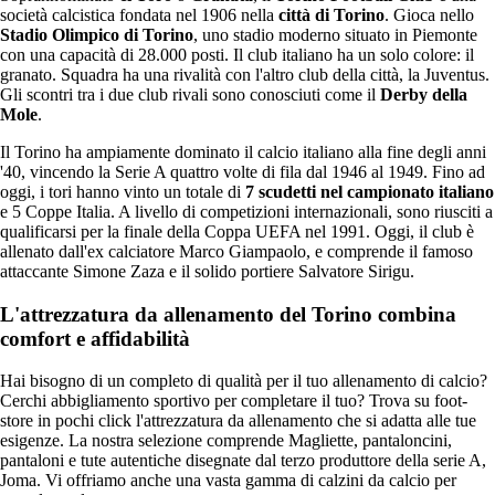
società calcistica fondata nel 1906 nella
città di Torino
. Gioca nello
Stadio Olimpico di Torino
, uno stadio moderno situato in Piemonte
con una capacità di 28.000 posti. Il club italiano ha un solo colore: il
granato. Squadra ha una rivalità con l'altro club della città, la Juventus.
Gli scontri tra i due club rivali sono conosciuti come il
Derby della
Mole
.
Il Torino ha ampiamente dominato il calcio italiano alla fine degli anni
'40, vincendo la Serie A quattro volte di fila dal 1946 al 1949. Fino ad
oggi, i tori hanno vinto un totale di
7 scudetti nel campionato italiano
e 5 Coppe Italia. A livello di competizioni internazionali, sono riusciti a
qualificarsi per la finale della Coppa UEFA nel 1991. Oggi, il club è
allenato dall'ex calciatore Marco Giampaolo, e comprende il famoso
attaccante Simone Zaza e il solido portiere Salvatore Sirigu.
L'attrezzatura da allenamento del Torino combina
comfort e affidabilità
Hai bisogno di un completo di qualità per il tuo allenamento di calcio?
Cerchi abbigliamento sportivo per completare il tuo? Trova su foot-
store in pochi click l'attrezzatura da allenamento che si adatta alle tue
esigenze. La nostra selezione comprende Magliette, pantaloncini,
pantaloni e tute autentiche disegnate dal terzo produttore della serie A,
Joma. Vi offriamo anche una vasta gamma di calzini da calcio per