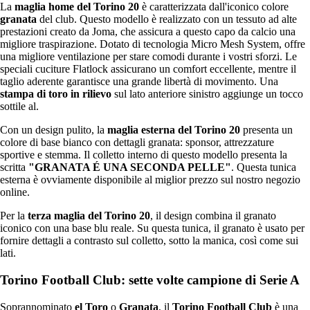
La
maglia home del Torino 20
è caratterizzata dall'iconico colore
granata
del club. Questo modello è realizzato con un tessuto ad alte
prestazioni creato da Joma, che assicura a questo capo da calcio una
migliore traspirazione. Dotato di tecnologia Micro Mesh System, offre
una migliore ventilazione per stare comodi durante i vostri sforzi. Le
speciali cuciture Flatlock assicurano un comfort eccellente, mentre il
taglio aderente garantisce una grande libertà di movimento. Una
stampa di toro in rilievo
sul lato anteriore sinistro aggiunge un tocco
sottile al.
Con un design pulito, la
maglia esterna del Torino 20
presenta un
colore di base bianco con dettagli granata: sponsor, attrezzature
sportive e stemma. Il colletto interno di questo modello presenta la
scritta
"GRANATA É UNA SECONDA PELLE"
. Questa tunica
esterna è ovviamente disponibile al miglior prezzo sul nostro negozio
online.
Per la
terza maglia del Torino 20
, il design combina il granato
iconico con una base blu reale. Su questa tunica, il granato è usato per
fornire dettagli a contrasto sul colletto, sotto la manica, così come sui
lati.
Torino Football Club: sette volte campione di Serie A
Soprannominato
el Toro
o
Granata
, il
Torino Football Club
è una