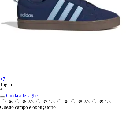
+7
Taglia
*
Guida alle taglie
36
36 2/3
37 1/3
38
38 2/3
39 1/3
Questo campo è obbligatorio