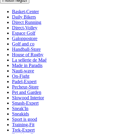
I nostri negozi
Basket-Center
Daily Bikers
Direct Running
Direct-Volley
Espace Golf
Galoppostore
Golf and co
Handball-Store
House of Rugby
La sellerie de Maé
Made in Paradis
Nauti-wave
On-Fight
Padel-Expert
Pecheur-Store
Pet and Garden
Slowood Interior
Smash-Expert
Sneak'In
Sneakids
Sport is good
Training-Fit
Trek-Expert