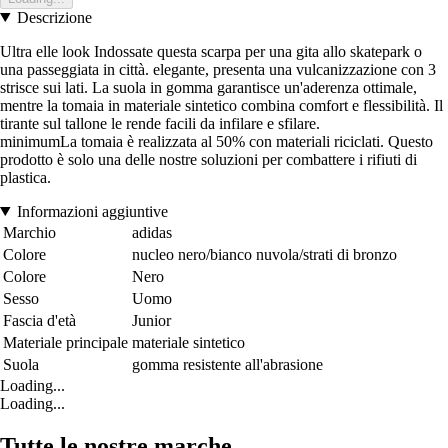
Descrizione
Ultra elle look Indossate questa scarpa per una gita allo skatepark o
una passeggiata in città. elegante, presenta una vulcanizzazione con 3
strisce sui lati. La suola in gomma garantisce un'aderenza ottimale,
mentre la tomaia in materiale sintetico combina comfort e flessibilità. Il
tirante sul tallone le rende facili da infilare e sfilare.
minimumLa tomaia è realizzata al 50% con materiali riciclati. Questo
prodotto è solo una delle nostre soluzioni per combattere i rifiuti di
plastica.
Informazioni aggiuntive
Marchio
adidas
Colore
nucleo nero/bianco nuvola/strati di bronzo
Colore
Nero
Sesso
Uomo
Fascia d'età
Junior
Materiale principale
materiale sintetico
Suola
gomma resistente all'abrasione
Loading...
Loading...
Tutte le nostre marche