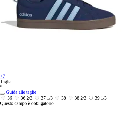
+7
Taglia
*
Guida alle taglie
36
36 2/3
37 1/3
38
38 2/3
39 1/3
Questo campo è obbligatorio