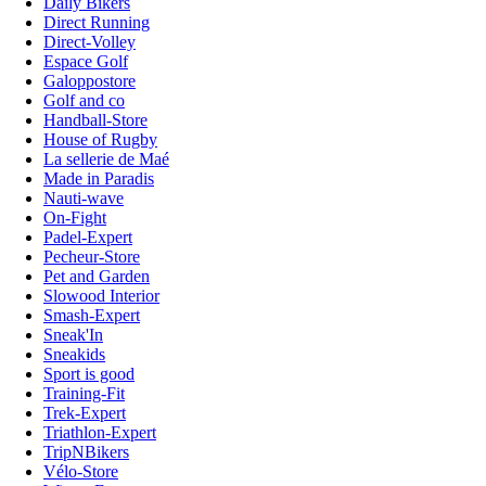
Daily Bikers
Direct Running
Direct-Volley
Espace Golf
Galoppostore
Golf and co
Handball-Store
House of Rugby
La sellerie de Maé
Made in Paradis
Nauti-wave
On-Fight
Padel-Expert
Pecheur-Store
Pet and Garden
Slowood Interior
Smash-Expert
Sneak'In
Sneakids
Sport is good
Training-Fit
Trek-Expert
Triathlon-Expert
TripNBikers
Vélo-Store