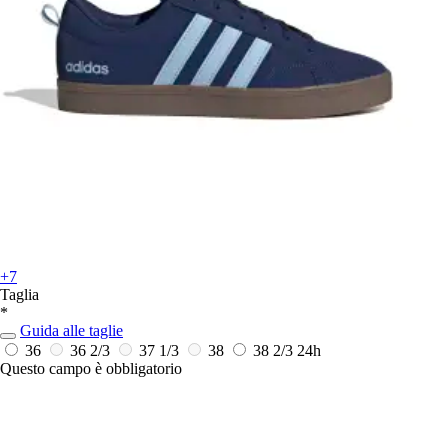
+7
Taglia
*
Guida alle taglie
36
36 2/3
37 1/3
38
38 2/3
24h
Questo campo è obbligatorio