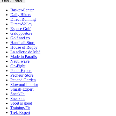
I nostri negozi
Basket-Center
Daily Bikers
Direct Running
Direct-Volley
Espace Golf
Galoppostore
Golf and co
Handball-Store
House of Rugby
La sellerie de Maé
Made in Paradis
Nauti-wave
On-Fight
Padel-Expert
Pecheur-Store
Pet and Garden
Slowood Interior
Smash-Expert
Sneak'In
Sneakids
Sport is good
Training-Fit
Trek-Expert