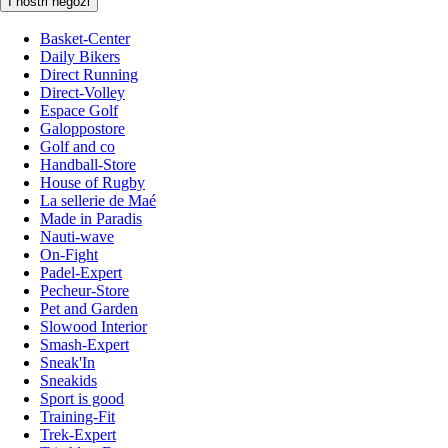
I nostri negozi
Basket-Center
Daily Bikers
Direct Running
Direct-Volley
Espace Golf
Galoppostore
Golf and co
Handball-Store
House of Rugby
La sellerie de Maé
Made in Paradis
Nauti-wave
On-Fight
Padel-Expert
Pecheur-Store
Pet and Garden
Slowood Interior
Smash-Expert
Sneak'In
Sneakids
Sport is good
Training-Fit
Trek-Expert