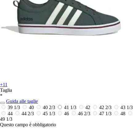
+11
Taglia
*
Guida alle taglie
39 1/3
40
40 2/3
41 1/3
42
42 2/3
43 1/3
44
44 2/3
45 1/3
46
46 2/3
47 1/3
48
49 1/3
Questo campo è obbligatorio