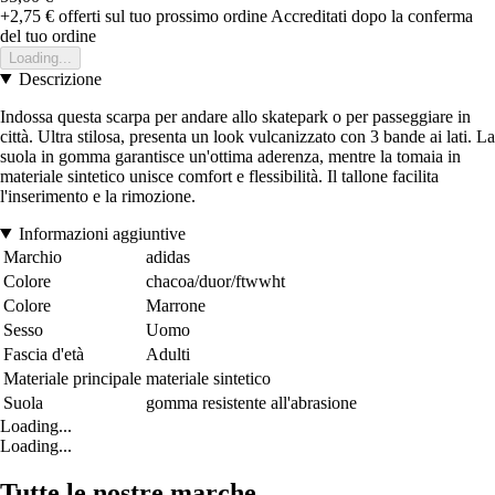
+2,75 €
offerti sul tuo prossimo ordine
Accreditati dopo la conferma
del tuo ordine
Loading...
Descrizione
Indossa questa scarpa per andare allo skatepark o per passeggiare in
città. Ultra stilosa, presenta un look vulcanizzato con 3 bande ai lati. La
suola in gomma garantisce un'ottima aderenza, mentre la tomaia in
materiale sintetico unisce comfort e flessibilità. Il tallone facilita
l'inserimento e la rimozione.
Informazioni aggiuntive
Marchio
adidas
Colore
chacoa/duor/ftwwht
Colore
Marrone
Sesso
Uomo
Fascia d'età
Adulti
Materiale principale
materiale sintetico
Suola
gomma resistente all'abrasione
Loading...
Loading...
Tutte le nostre marche