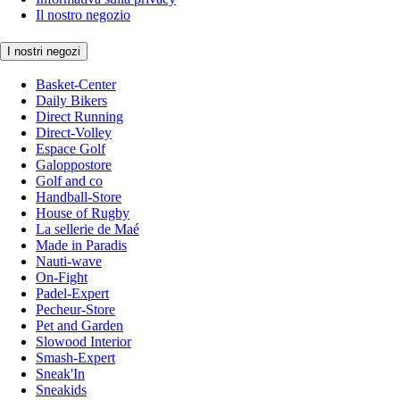
Il nostro negozio
I nostri negozi
Basket-Center
Daily Bikers
Direct Running
Direct-Volley
Espace Golf
Galoppostore
Golf and co
Handball-Store
House of Rugby
La sellerie de Maé
Made in Paradis
Nauti-wave
On-Fight
Padel-Expert
Pecheur-Store
Pet and Garden
Slowood Interior
Smash-Expert
Sneak'In
Sneakids