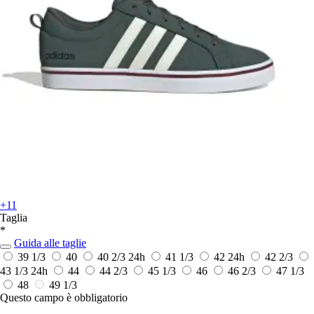
+11
Taglia
*
Guida alle taglie
39 1/3
40
40 2/3
24h
41 1/3
42
24h
42 2/3
43 1/3
24h
44
44 2/3
45 1/3
46
46 2/3
47 1/3
48
49 1/3
Questo campo è obbligatorio