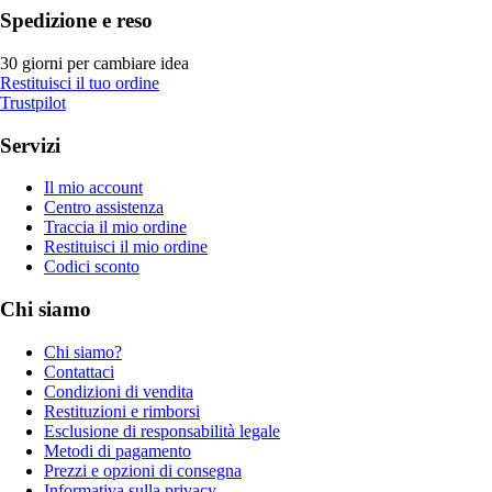
Spedizione e reso
30 giorni per cambiare idea
Restituisci il tuo ordine
Trustpilot
Servizi
Il mio account
Centro assistenza
Traccia il mio ordine
Restituisci il mio ordine
Codici sconto
Chi siamo
Chi siamo?
Contattaci
Condizioni di vendita
Restituzioni e rimborsi
Esclusione di responsabilità legale
Metodi di pagamento
Prezzi e opzioni di consegna
Informativa sulla privacy