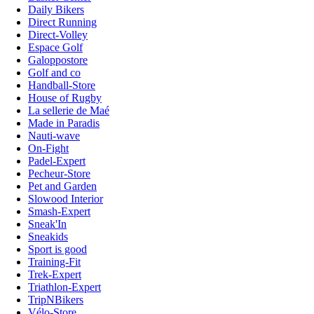
Daily Bikers
Direct Running
Direct-Volley
Espace Golf
Galoppostore
Golf and co
Handball-Store
House of Rugby
La sellerie de Maé
Made in Paradis
Nauti-wave
On-Fight
Padel-Expert
Pecheur-Store
Pet and Garden
Slowood Interior
Smash-Expert
Sneak'In
Sneakids
Sport is good
Training-Fit
Trek-Expert
Triathlon-Expert
TripNBikers
Vélo-Store