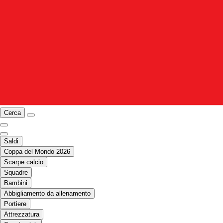
Cerca
Saldi
Coppa del Mondo 2026
Scarpe calcio
Squadre
Bambini
Abbigliamento da allenamento
Portiere
Attrezzatura