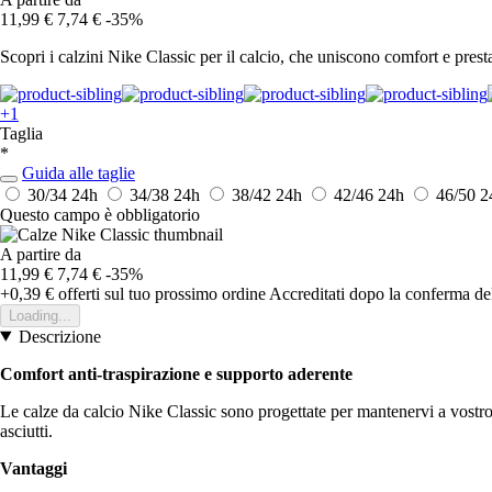
11,99 €
7,74 €
-35%
Scopri i calzini Nike Classic per il calcio, che uniscono comfort e prest
+1
Taglia
*
Guida alle taglie
30/34
24h
34/38
24h
38/42
24h
42/46
24h
46/50
2
Questo campo è obbligatorio
A partire da
11,99 €
7,74 €
-35%
+0,39 €
offerti sul tuo prossimo ordine
Accreditati dopo la conferma de
Loading...
Descrizione
Comfort anti-traspirazione e supporto aderente
Le calze da calcio Nike Classic sono progettate per mantenervi a vostro 
asciutti.
Vantaggi