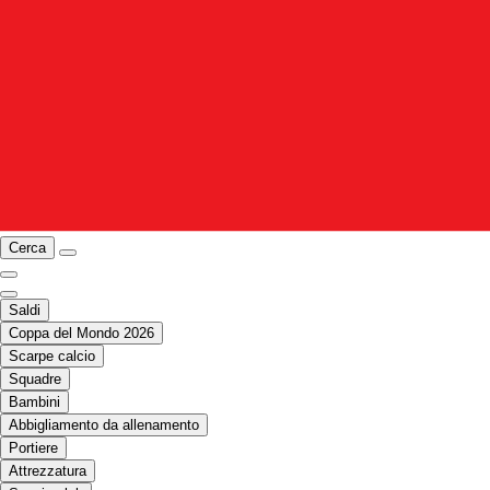
Cerca
Saldi
Coppa del Mondo 2026
Scarpe calcio
Squadre
Bambini
Abbigliamento da allenamento
Portiere
Attrezzatura