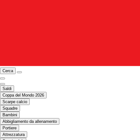
Cerca
Saldi
Coppa del Mondo 2026
Scarpe calcio
Squadre
Bambini
Abbigliamento da allenamento
Portiere
Attrezzatura