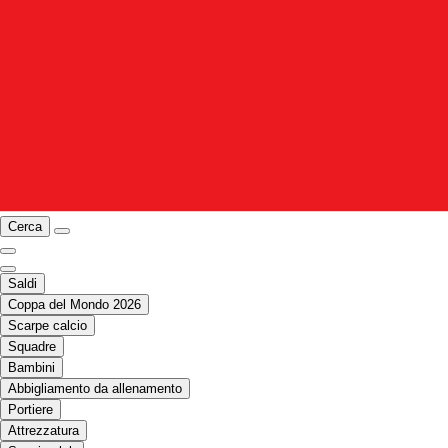
Cerca
Saldi
Coppa del Mondo 2026
Scarpe calcio
Squadre
Bambini
Abbigliamento da allenamento
Portiere
Attrezzatura