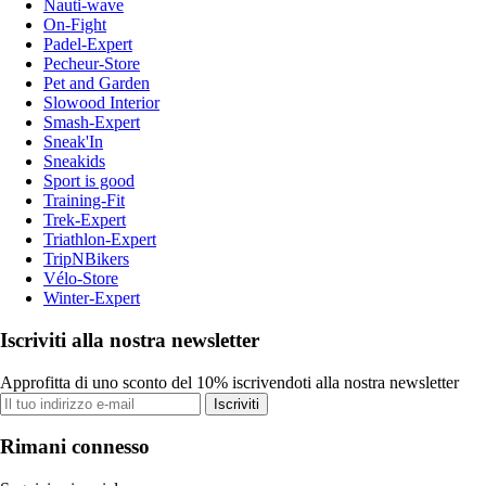
Nauti-wave
On-Fight
Padel-Expert
Pecheur-Store
Pet and Garden
Slowood Interior
Smash-Expert
Sneak'In
Sneakids
Sport is good
Training-Fit
Trek-Expert
Triathlon-Expert
TripNBikers
Vélo-Store
Winter-Expert
Iscriviti alla nostra newsletter
Approfitta di uno sconto del 10% iscrivendoti alla nostra newsletter
Iscriviti
Rimani connesso