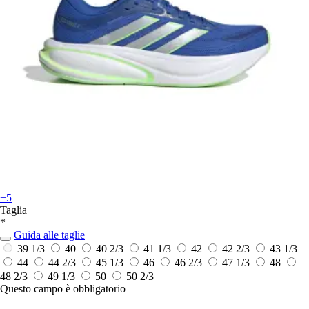
+5
Taglia
*
Guida alle taglie
39 1/3
40
40 2/3
41 1/3
42
42 2/3
43 1/3
44
44 2/3
45 1/3
46
46 2/3
47 1/3
48
48 2/3
49 1/3
50
50 2/3
Questo campo è obbligatorio