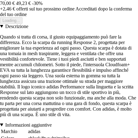
70,00 €
49,23 €
-30%
+2,46 €
offerti sul tuo prossimo ordine
Accreditati dopo la conferma
del tuo ordine
Loading...
Descrizione
Quando si tratta di corsa, il giusto equipaggiamento può fare la
differenza. Ecco la scarpa da running Response 2, progettata per
migliorare la tua esperienza ad ogni passo. Questa scarpa è dotata di
una tomaia in mesh traspirante, leggera e ventilata che offre una
vestibilità confortevole. Tiene i tuoi piedi asciutti e ben supportati
mentre accumuli chilometri. Sotto il piede, l'intersuola Cloudfoam+
EVA su tutta la lunghezza garantisce flessibilità e impulso affinché
ogni passo sia leggero. Una suola esterna in gomma su tutta la
lunghezza assicura una trazione ottimale su strada per maggiore
stabilità. Il logo iconico adidas Performance sulla linguetta e la scritta
Response sul lato aggiungono un tocco di stile sportivo in più,
rendendo questa scarpa non solo funzionale, ma anche alla moda. Che
tu parta per una corsa mattutina o una gara di fondo, questa scarpa è
progettata per aiutarti a progredire con comfort. Con adidas, è molto
più di una scarpa. È uno stile di vita.
Informazioni aggiuntive
Marchio
adidas