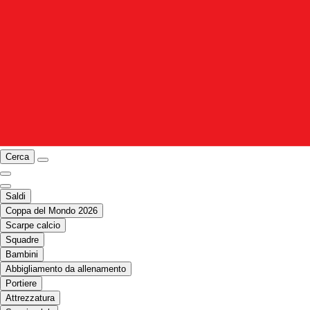
Cerca
Saldi
Coppa del Mondo 2026
Scarpe calcio
Squadre
Bambini
Abbigliamento da allenamento
Portiere
Attrezzatura