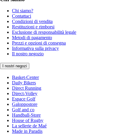
Chi siamo?
Contattaci
Condizioni di vendita
Restituzioni e rimborsi
Esclusione di responsabilità legale
Metodi di pagamento
Prezzi e opzioni di consegna
Informativa sulla privacy
Il nostro negozio
I nostri negozi
Basket-Center
Daily Bikers
Direct Running
Direct-Volley
Espace Golf
Galoppostore
Golf and co
Handball-Store
House of Rugby
La sellerie de Maé
Made in Paradis