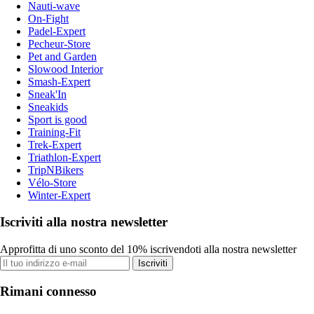
Nauti-wave
On-Fight
Padel-Expert
Pecheur-Store
Pet and Garden
Slowood Interior
Smash-Expert
Sneak'In
Sneakids
Sport is good
Training-Fit
Trek-Expert
Triathlon-Expert
TripNBikers
Vélo-Store
Winter-Expert
Iscriviti alla nostra newsletter
Approfitta di uno sconto del 10% iscrivendoti alla nostra newsletter
Iscriviti
Rimani connesso