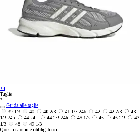
+4
Taglia
*
Guida alle taglie
39 1/3
40
40 2/3
41 1/3
24h
42
42 2/3
43
1/3
24h
44
24h
44 2/3
24h
45 1/3
46
46 2/3
47
1/3
48
49 1/3
Questo campo è obbligatorio