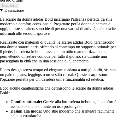
del tuo ordine
Loading...
Descrizione
Le scarpe da donna adidas Bold incarnano l'alleanza perfetta tra stile
moderno e comfort eccezionale. Progettate per la donna dinamica di
oggi, queste sneakers sono ideali per una varietà di attività, dalle uscite
informali alle sessioni sportive.
Realizzate con materiali di qualità, le scarpe adidas Bold garantiscono
una durata straordinaria offrendo al contempo un supporto ottimale per
il piede. La soletta imbottita assicura un ottimo ammortizzamento,
permettendo di restare comode per tutto il giorno, sia durante una
passeggiata in città che in una sessione di allenamento.
Il loro design senza tempo ed elegante si adatta a tutti gli outfit, sia con
un paio di jeans, leggings o un vestito casual. Queste scarpe sono
l'opzione perfetta per chi desidera unire funzionalità ed estetica.
Ecco alcune caratteristiche che definiscono le scarpe da donna adidas
Bold :
Comfort ottimale:
Grazie alla loro soletta imbottita, il comfort è
assicurato anche durante un uso prolungato.
Design alla moda:
Uno stile moderno che si integra facilmente
nel tuo guardaroba.