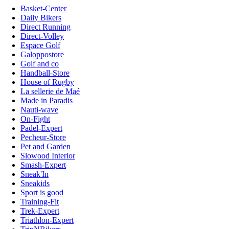
Basket-Center
Daily Bikers
Direct Running
Direct-Volley
Espace Golf
Galoppostore
Golf and co
Handball-Store
House of Rugby
La sellerie de Maé
Made in Paradis
Nauti-wave
On-Fight
Padel-Expert
Pecheur-Store
Pet and Garden
Slowood Interior
Smash-Expert
Sneak'In
Sneakids
Sport is good
Training-Fit
Trek-Expert
Triathlon-Expert