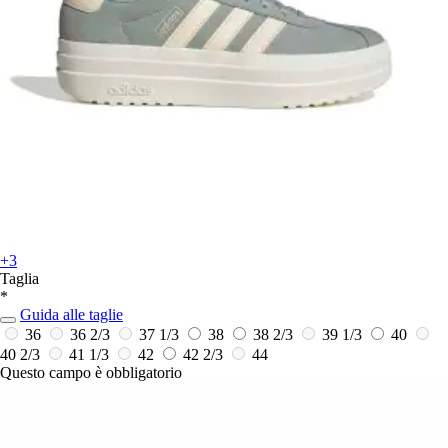
+3
Taglia
*
Guida alle taglie
36
36 2/3
37 1/3
38
38 2/3
39 1/3
40
40 2/3
41 1/3
42
42 2/3
44
Questo campo è obbligatorio