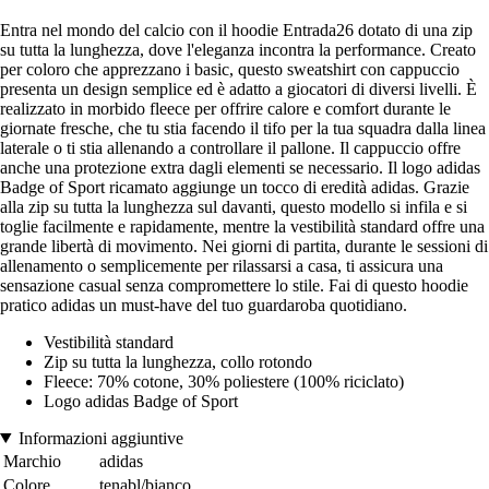
Entra nel mondo del calcio con il hoodie Entrada26 dotato di una zip
su tutta la lunghezza, dove l'eleganza incontra la performance. Creato
per coloro che apprezzano i basic, questo sweatshirt con cappuccio
presenta un design semplice ed è adatto a giocatori di diversi livelli. È
realizzato in morbido fleece per offrire calore e comfort durante le
giornate fresche, che tu stia facendo il tifo per la tua squadra dalla linea
laterale o ti stia allenando a controllare il pallone. Il cappuccio offre
anche una protezione extra dagli elementi se necessario. Il logo adidas
Badge of Sport ricamato aggiunge un tocco di eredità adidas. Grazie
alla zip su tutta la lunghezza sul davanti, questo modello si infila e si
toglie facilmente e rapidamente, mentre la vestibilità standard offre una
grande libertà di movimento. Nei giorni di partita, durante le sessioni di
allenamento o semplicemente per rilassarsi a casa, ti assicura una
sensazione casual senza compromettere lo stile. Fai di questo hoodie
pratico adidas un must-have del tuo guardaroba quotidiano.
Vestibilità standard
Zip su tutta la lunghezza, collo rotondo
Fleece: 70% cotone, 30% poliestere (100% riciclato)
Logo adidas Badge of Sport
Informazioni aggiuntive
Marchio
adidas
Colore
tenabl/bianco