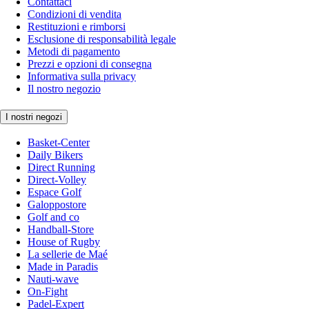
Contattaci
Condizioni di vendita
Restituzioni e rimborsi
Esclusione di responsabilità legale
Metodi di pagamento
Prezzi e opzioni di consegna
Informativa sulla privacy
Il nostro negozio
I nostri negozi
Basket-Center
Daily Bikers
Direct Running
Direct-Volley
Espace Golf
Galoppostore
Golf and co
Handball-Store
House of Rugby
La sellerie de Maé
Made in Paradis
Nauti-wave
On-Fight
Padel-Expert