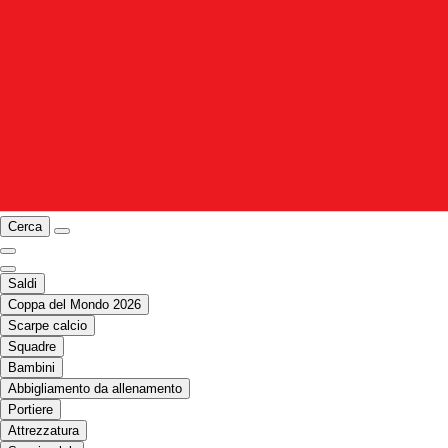
Cerca
Saldi
Coppa del Mondo 2026
Scarpe calcio
Squadre
Bambini
Abbigliamento da allenamento
Portiere
Attrezzatura