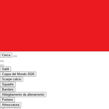
Cerca
Saldi
Coppa del Mondo 2026
Scarpe calcio
Squadre
Bambini
Abbigliamento da allenamento
Portiere
Attrezzatura