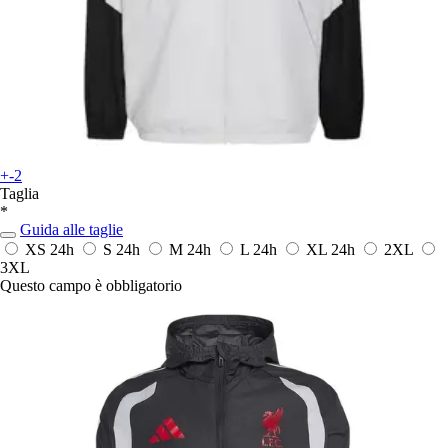
+-2
Taglia
*
Guida alle taglie
XS
24h
S
24h
M
24h
L
24h
XL
24h
2XL
3XL
Questo campo è obbligatorio