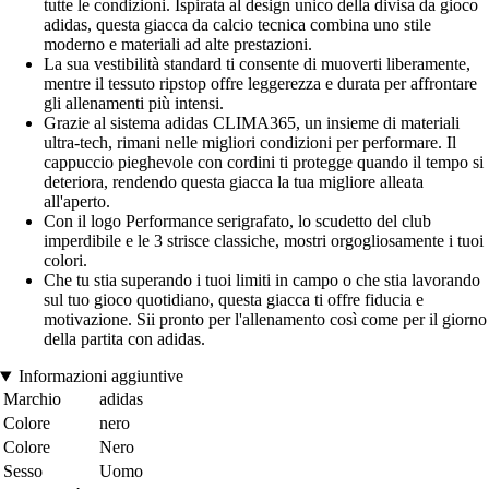
tutte le condizioni. Ispirata al design unico della divisa da gioco
adidas, questa giacca da calcio tecnica combina uno stile
moderno e materiali ad alte prestazioni.
La sua vestibilità standard ti consente di muoverti liberamente,
mentre il tessuto ripstop offre leggerezza e durata per affrontare
gli allenamenti più intensi.
Grazie al sistema adidas CLIMA365, un insieme di materiali
ultra-tech, rimani nelle migliori condizioni per performare. Il
cappuccio pieghevole con cordini ti protegge quando il tempo si
deteriora, rendendo questa giacca la tua migliore alleata
all'aperto.
Con il logo Performance serigrafato, lo scudetto del club
imperdibile e le 3 strisce classiche, mostri orgogliosamente i tuoi
colori.
Che tu stia superando i tuoi limiti in campo o che stia lavorando
sul tuo gioco quotidiano, questa giacca ti offre fiducia e
motivazione. Sii pronto per l'allenamento così come per il giorno
della partita con adidas.
Informazioni aggiuntive
Marchio
adidas
Colore
nero
Colore
Nero
Sesso
Uomo