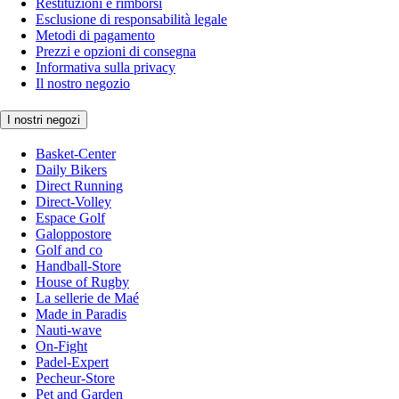
Restituzioni e rimborsi
Esclusione di responsabilità legale
Metodi di pagamento
Prezzi e opzioni di consegna
Informativa sulla privacy
Il nostro negozio
I nostri negozi
Basket-Center
Daily Bikers
Direct Running
Direct-Volley
Espace Golf
Galoppostore
Golf and co
Handball-Store
House of Rugby
La sellerie de Maé
Made in Paradis
Nauti-wave
On-Fight
Padel-Expert
Pecheur-Store
Pet and Garden