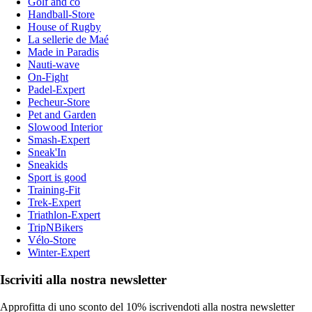
Golf and co
Handball-Store
House of Rugby
La sellerie de Maé
Made in Paradis
Nauti-wave
On-Fight
Padel-Expert
Pecheur-Store
Pet and Garden
Slowood Interior
Smash-Expert
Sneak'In
Sneakids
Sport is good
Training-Fit
Trek-Expert
Triathlon-Expert
TripNBikers
Vélo-Store
Winter-Expert
Iscriviti alla nostra newsletter
Approfitta di uno sconto del 10% iscrivendoti alla nostra newsletter