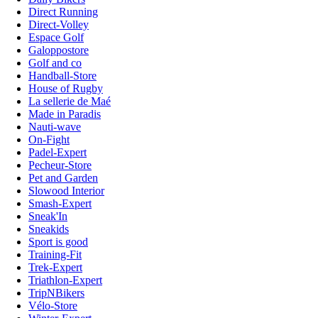
Direct Running
Direct-Volley
Espace Golf
Galoppostore
Golf and co
Handball-Store
House of Rugby
La sellerie de Maé
Made in Paradis
Nauti-wave
On-Fight
Padel-Expert
Pecheur-Store
Pet and Garden
Slowood Interior
Smash-Expert
Sneak'In
Sneakids
Sport is good
Training-Fit
Trek-Expert
Triathlon-Expert
TripNBikers
Vélo-Store