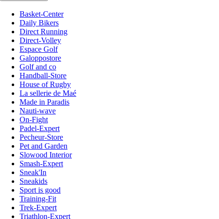
Basket-Center
Daily Bikers
Direct Running
Direct-Volley
Espace Golf
Galoppostore
Golf and co
Handball-Store
House of Rugby
La sellerie de Maé
Made in Paradis
Nauti-wave
On-Fight
Padel-Expert
Pecheur-Store
Pet and Garden
Slowood Interior
Smash-Expert
Sneak'In
Sneakids
Sport is good
Training-Fit
Trek-Expert
Triathlon-Expert