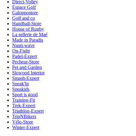
Direct-Volley
Espace Golf
Galoppostore
Golf and co
Handball-Store
House of Rugby
La sellerie de Maé
Made in Paradis
Nauti-wave
On-Fight
Padel-Expert
Pecheur-Store
Pet and Garden
Slowood Interior
Smash-Expert
Sneak'In
Sneakids
Sport is good
Training-Fit
Trek-Expert
Triathlon-Expert
TripNBikers
Vélo-Store
Winter-Expert