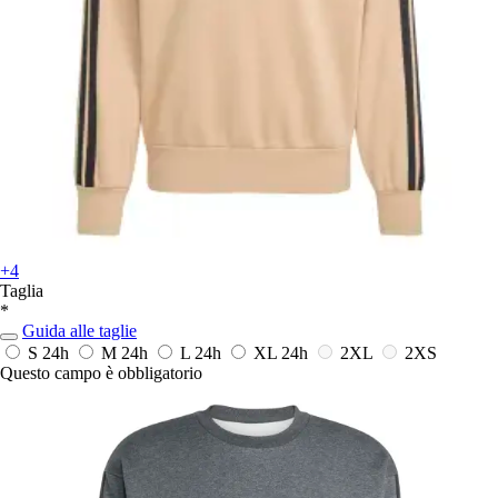
+4
Taglia
*
Guida alle taglie
S
24h
M
24h
L
24h
XL
24h
2XL
2XS
Questo campo è obbligatorio