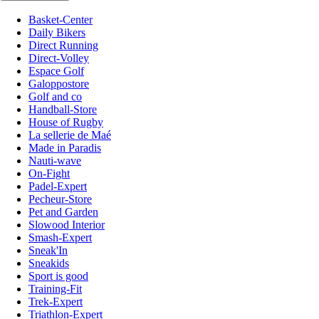
Basket-Center
Daily Bikers
Direct Running
Direct-Volley
Espace Golf
Galoppostore
Golf and co
Handball-Store
House of Rugby
La sellerie de Maé
Made in Paradis
Nauti-wave
On-Fight
Padel-Expert
Pecheur-Store
Pet and Garden
Slowood Interior
Smash-Expert
Sneak'In
Sneakids
Sport is good
Training-Fit
Trek-Expert
Triathlon-Expert