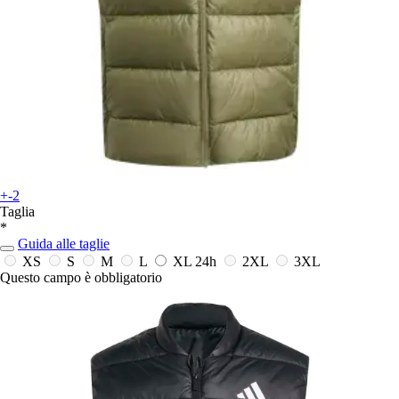
+-2
Taglia
*
Guida alle taglie
XS
S
M
L
XL
24h
2XL
3XL
Questo campo è obbligatorio