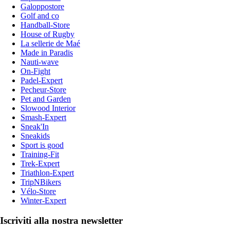
Galoppostore
Golf and co
Handball-Store
House of Rugby
La sellerie de Maé
Made in Paradis
Nauti-wave
On-Fight
Padel-Expert
Pecheur-Store
Pet and Garden
Slowood Interior
Smash-Expert
Sneak'In
Sneakids
Sport is good
Training-Fit
Trek-Expert
Triathlon-Expert
TripNBikers
Vélo-Store
Winter-Expert
Iscriviti alla nostra newsletter