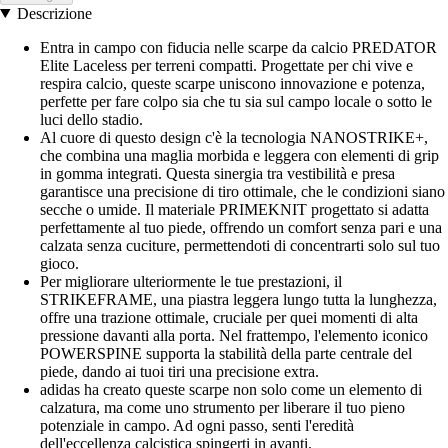
Descrizione
Entra in campo con fiducia nelle scarpe da calcio PREDATOR
Elite Laceless per terreni compatti. Progettate per chi vive e
respira calcio, queste scarpe uniscono innovazione e potenza,
perfette per fare colpo sia che tu sia sul campo locale o sotto le
luci dello stadio.
Al cuore di questo design c'è la tecnologia NANOSTRIKE+,
che combina una maglia morbida e leggera con elementi di grip
in gomma integrati. Questa sinergia tra vestibilità e presa
garantisce una precisione di tiro ottimale, che le condizioni siano
secche o umide. Il materiale PRIMEKNIT progettato si adatta
perfettamente al tuo piede, offrendo un comfort senza pari e una
calzata senza cuciture, permettendoti di concentrarti solo sul tuo
gioco.
Per migliorare ulteriormente le tue prestazioni, il
STRIKEFRAME, una piastra leggera lungo tutta la lunghezza,
offre una trazione ottimale, cruciale per quei momenti di alta
pressione davanti alla porta. Nel frattempo, l'elemento iconico
POWERSPINE supporta la stabilità della parte centrale del
piede, dando ai tuoi tiri una precisione extra.
adidas ha creato queste scarpe non solo come un elemento di
calzatura, ma come uno strumento per liberare il tuo pieno
potenziale in campo. Ad ogni passo, senti l'eredità
dell'eccellenza calcistica spingerti in avanti.