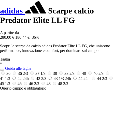
adidas
Scarpe calcio
Predator Elite LL FG
A partire da
280,00 €
180,44 €
-36%
Scopri le scarpe da calcio adidas Predator Elite LL FG, che uniscono
performance, innovazione e comfort, per dominare sul campo.
Taglia
*
Guida alle taglie
36
36 2/3
37 1/3
38
38 2/3
40
40 2/3
41 1/3
42
24h
42 2/3
43 1/3
24h
44
24h
44 2/3
45 1/3
46
46 2/3
48
48 2/3
Questo campo è obbligatorio