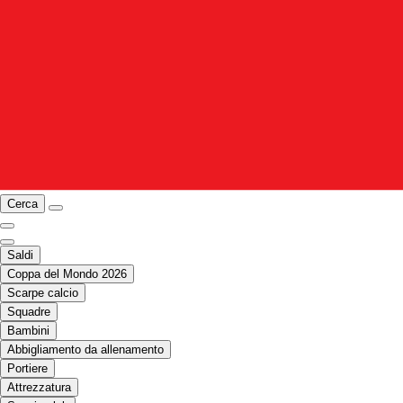
Cerca
Saldi
Coppa del Mondo 2026
Scarpe calcio
Squadre
Bambini
Abbigliamento da allenamento
Portiere
Attrezzatura