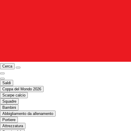
Cerca
Saldi
Coppa del Mondo 2026
Scarpe calcio
Squadre
Bambini
Abbigliamento da allenamento
Portiere
Attrezzatura