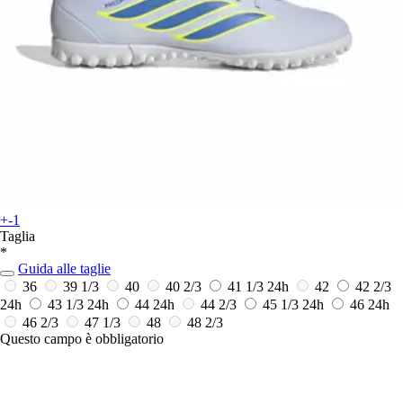
+-1
Taglia
*
Guida alle taglie
36
39 1/3
40
40 2/3
41 1/3
24h
42
42 2/3
24h
43 1/3
24h
44
24h
44 2/3
45 1/3
24h
46
24h
46 2/3
47 1/3
48
48 2/3
Questo campo è obbligatorio