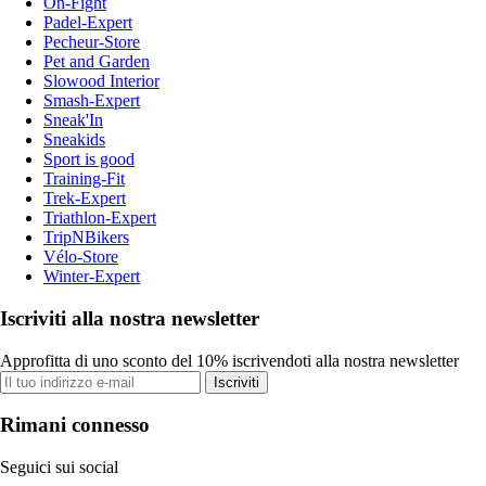
On-Fight
Padel-Expert
Pecheur-Store
Pet and Garden
Slowood Interior
Smash-Expert
Sneak'In
Sneakids
Sport is good
Training-Fit
Trek-Expert
Triathlon-Expert
TripNBikers
Vélo-Store
Winter-Expert
Iscriviti alla nostra newsletter
Approfitta di uno sconto del 10% iscrivendoti alla nostra newsletter
Iscriviti
Rimani connesso
Seguici sui social