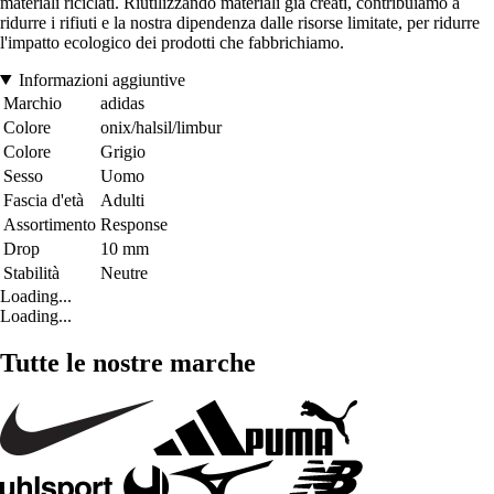
materiali riciclati. Riutilizzando materiali già creati, contribuiamo a
ridurre i rifiuti e la nostra dipendenza dalle risorse limitate, per ridurre
l'impatto ecologico dei prodotti che fabbrichiamo.
Informazioni aggiuntive
Marchio
adidas
Colore
onix/halsil/limbur
Colore
Grigio
Sesso
Uomo
Fascia d'età
Adulti
Assortimento
Response
Drop
10 mm
Stabilità
Neutre
Loading...
Loading...
Tutte le nostre marche