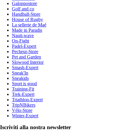
Galoppostore
Golf and co
Handball-Store
House of Rugby
La sellerie de Maé
Made in Paradis
Nauti-wave
On-Fight
Padel-Expert
Pecheur-Store
Pet and Garden
Slowood Interior
Smash-Expert
Sneak'In
Sneakids
Sport is good
Training-Fit
Trek-Expert
Triathlon-Expert
TripNBikers
Vélo-Store
Winter-Expert
Iscriviti alla nostra newsletter