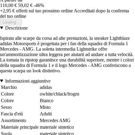
110,00 €
59,02 €
-46%
+2,95 €
offerti sul tuo prossimo ordine
Accreditati dopo la conferma
del tuo ordine
Loading...
Descrizione
Ispirata alle scarpe da corsa ad alte prestazioni, la sneaker Lightblaze
adidas Motorsports è progettata per i fan della squadra di Formula 1
Mercedes - AMG. La soletta intermedia Lightstrike offre
un'ammortizzazione ultra leggera per aiutarti ad andare a tutta velocità.
La tomaia in ripstop garantisce una durabilità superiore, mentre i colori
della squadra di Formula 1 e il logo Mercedes - AMG conferiscono a
questa scarpa un look distintivo.
Informazioni aggiuntive
Marchio
adidas
Colore
owhite/cblack/frogrn
Colore
Bianco
Sesso
Misto
Fascia d'età
Adulti
Assortimento
Mercedes AMG
Materiale principale
materiale sintetico
Suola
materiale sintetico