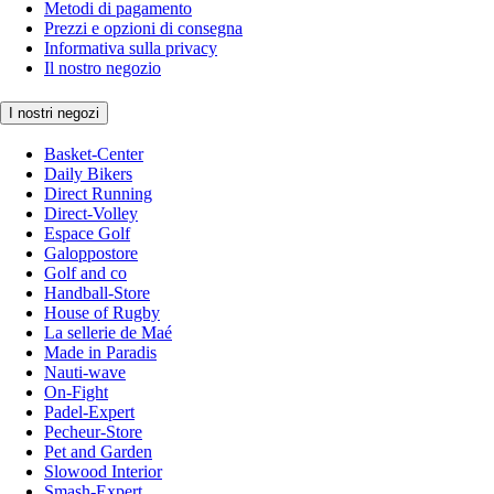
Metodi di pagamento
Prezzi e opzioni di consegna
Informativa sulla privacy
Il nostro negozio
I nostri negozi
Basket-Center
Daily Bikers
Direct Running
Direct-Volley
Espace Golf
Galoppostore
Golf and co
Handball-Store
House of Rugby
La sellerie de Maé
Made in Paradis
Nauti-wave
On-Fight
Padel-Expert
Pecheur-Store
Pet and Garden
Slowood Interior
Smash-Expert