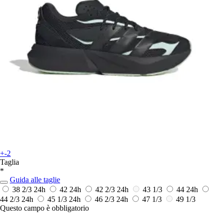
+-2
Taglia
*
Guida alle taglie
38 2/3
24h
42
24h
42 2/3
24h
43 1/3
44
24h
44 2/3
24h
45 1/3
24h
46 2/3
24h
47 1/3
49 1/3
Questo campo è obbligatorio