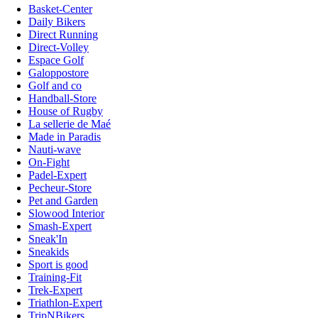
Basket-Center
Daily Bikers
Direct Running
Direct-Volley
Espace Golf
Galoppostore
Golf and co
Handball-Store
House of Rugby
La sellerie de Maé
Made in Paradis
Nauti-wave
On-Fight
Padel-Expert
Pecheur-Store
Pet and Garden
Slowood Interior
Smash-Expert
Sneak'In
Sneakids
Sport is good
Training-Fit
Trek-Expert
Triathlon-Expert
TripNBikers