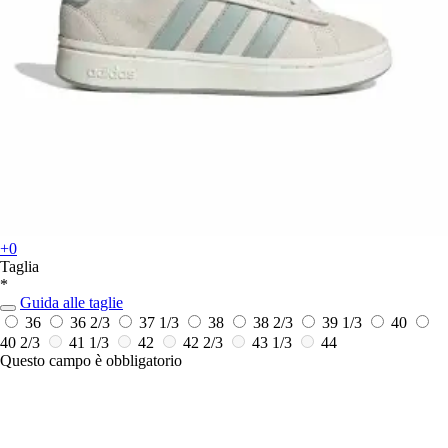
+0
Taglia
*
Guida alle taglie
36
36 2/3
37 1/3
38
38 2/3
39 1/3
40
40 2/3
41 1/3
42
42 2/3
43 1/3
44
Questo campo è obbligatorio