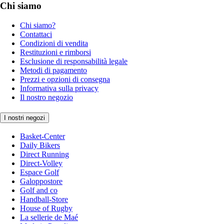
Chi siamo
Chi siamo?
Contattaci
Condizioni di vendita
Restituzioni e rimborsi
Esclusione di responsabilità legale
Metodi di pagamento
Prezzi e opzioni di consegna
Informativa sulla privacy
Il nostro negozio
I nostri negozi
Basket-Center
Daily Bikers
Direct Running
Direct-Volley
Espace Golf
Galoppostore
Golf and co
Handball-Store
House of Rugby
La sellerie de Maé