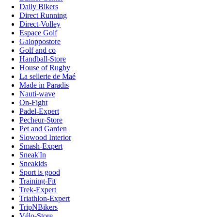
Daily Bikers
Direct Running
Direct-Volley
Espace Golf
Galoppostore
Golf and co
Handball-Store
House of Rugby
La sellerie de Maé
Made in Paradis
Nauti-wave
On-Fight
Padel-Expert
Pecheur-Store
Pet and Garden
Slowood Interior
Smash-Expert
Sneak'In
Sneakids
Sport is good
Training-Fit
Trek-Expert
Triathlon-Expert
TripNBikers
Vélo-Store