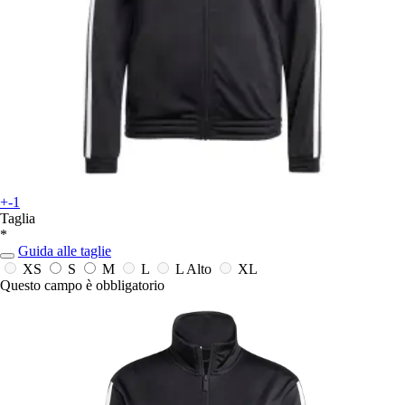
+-1
Taglia
*
Guida alle taglie
XS
S
M
L
L Alto
XL
Questo campo è obbligatorio