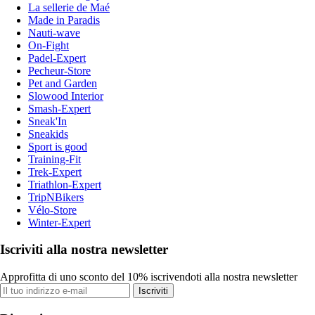
La sellerie de Maé
Made in Paradis
Nauti-wave
On-Fight
Padel-Expert
Pecheur-Store
Pet and Garden
Slowood Interior
Smash-Expert
Sneak'In
Sneakids
Sport is good
Training-Fit
Trek-Expert
Triathlon-Expert
TripNBikers
Vélo-Store
Winter-Expert
Iscriviti alla nostra newsletter
Approfitta di uno sconto del 10% iscrivendoti alla nostra newsletter
Iscriviti