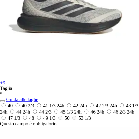
+9
Taglia
*
Guida alle taglie
40
40 2/3
41 1/3
24h
42
24h
42 2/3
24h
43 1/3
24h
44
24h
44 2/3
45 1/3
24h
46
24h
46 2/3
24h
47 1/3
48
49 1/3
50
53 1/3
Questo campo è obbligatorio