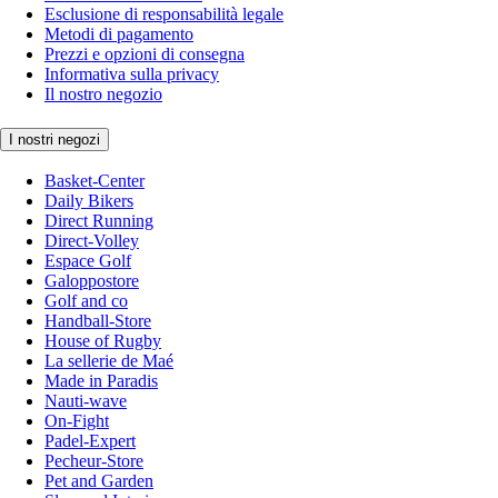
Esclusione di responsabilità legale
Metodi di pagamento
Prezzi e opzioni di consegna
Informativa sulla privacy
Il nostro negozio
I nostri negozi
Basket-Center
Daily Bikers
Direct Running
Direct-Volley
Espace Golf
Galoppostore
Golf and co
Handball-Store
House of Rugby
La sellerie de Maé
Made in Paradis
Nauti-wave
On-Fight
Padel-Expert
Pecheur-Store
Pet and Garden