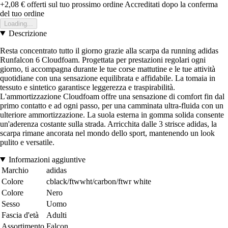
+2,08 €
offerti sul tuo prossimo ordine
Accreditati dopo la conferma
del tuo ordine
Loading...
Descrizione
Resta concentrato tutto il giorno grazie alla scarpa da running adidas
Runfalcon 6 Cloudfoam. Progettata per prestazioni regolari ogni
giorno, ti accompagna durante le tue corse mattutine e le tue attività
quotidiane con una sensazione equilibrata e affidabile. La tomaia in
tessuto e sintetico garantisce leggerezza e traspirabilità.
L'ammortizzazione Cloudfoam offre una sensazione di comfort fin dal
primo contatto e ad ogni passo, per una camminata ultra-fluida con un
ulteriore ammortizzazione. La suola esterna in gomma solida consente
un'aderenza costante sulla strada. Arricchita dalle 3 strisce adidas, la
scarpa rimane ancorata nel mondo dello sport, mantenendo un look
pulito e versatile.
Informazioni aggiuntive
Marchio
adidas
Colore
cblack/ftwwht/carbon/ftwr white
Colore
Nero
Sesso
Uomo
Fascia d'età
Adulti
Assortimento
Falcon