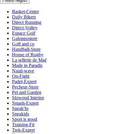
I nostri negozi
Basket-Center
Daily Bikers
Direct Running
Direct-Volley
Espace Golf
Galoppostore
Golf and co
Handball-Store
House of Rugby
La sellerie de Maé
Made in Paradis
Nauti-wave
On-Fight
Padel-Expert
Pecheur-Store
Pet and Garden
Slowood Interior
Smash-Expert
Sneak'In
Sneakids
Sport is good
Training-Fit
Trek-Expert