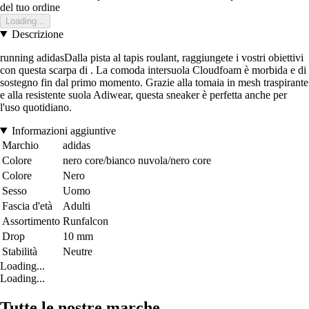
del tuo ordine
Loading...
Descrizione
running adidasDalla pista al tapis roulant, raggiungete i vostri obiettivi
con questa scarpa di . La comoda intersuola Cloudfoam è morbida e di
sostegno fin dal primo momento. Grazie alla tomaia in mesh traspirante
e alla resistente suola Adiwear, questa sneaker è perfetta anche per
l'uso quotidiano.
Informazioni aggiuntive
Marchio
adidas
Colore
nero core/bianco nuvola/nero core
Colore
Nero
Sesso
Uomo
Fascia d'età
Adulti
Assortimento
Runfalcon
Drop
10 mm
Stabilità
Neutre
Loading...
Loading...
Tutte le nostre marche