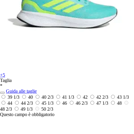
+5
Taglia
*
Guida alle taglie
39 1/3
40
40 2/3
41 1/3
42
42 2/3
43 1/3
44
44 2/3
45 1/3
46
46 2/3
47 1/3
48
48 2/3
49 1/3
50 2/3
Questo campo è obbligatorio