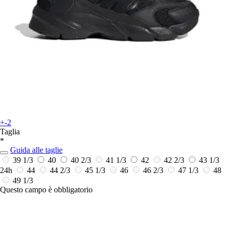
+-2
Taglia
*
Guida alle taglie
39 1/3
40
40 2/3
41 1/3
42
42 2/3
43 1/3
24h
44
44 2/3
45 1/3
46
46 2/3
47 1/3
48
49 1/3
Questo campo è obbligatorio