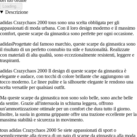
del tuo ordine
Loading...
Descrizione
adidas Crazychaos 2000 tous sono una scelta obbligata per gli
appassionati di moda urbana. Con il loro design moderno e il massimo
comfort, queste scarpe da ginnastica sono perfette per ogni occasione.
adidasProgettate dal famoso marchio, queste scarpe da ginnastica sono
il risultato di un perfetto connubio tra stile e funzionalità. Realizzate
con materiali di alta qualità, sono eccezionalmente resistenti, leggere e
traspiranti.
adidas Crazychaos 2000 Il design di queste scarpe da ginnastica è
elegante e audace, con tocchi di colore brillante che aggiungono un
tocco moderno. Le linee pulite e la silhouette elegante le rendono una
scelta versatile per qualsiasi outfit.
Ma queste scarpe da ginnastica non sono solo belle, sono anche belle
da sentire. Grazie all'intersuola in schiuma leggera, offrono
un'ammortizzazione ottimale per un comfort che dura tutto il giorno.
Inoltre, la suola in gomma grippante offre una trazione eccellente per la
massima stabilità e sicurezza in movimento.
tous adidas Crazychaos 2000 Se siete appassionati di sport o
semplicemente alla ricerca di un paio di scarpe da ginnastica alla moda