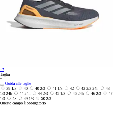
+7
Taglia
*
Guida alle taglie
39 1/3
40
40 2/3
41 1/3
42
42 2/3
24h
43
1/3
24h
44
24h
44 2/3
45 1/3
46
24h
46 2/3
47
1/3
48
49 1/3
50 2/3
Questo campo è obbligatorio