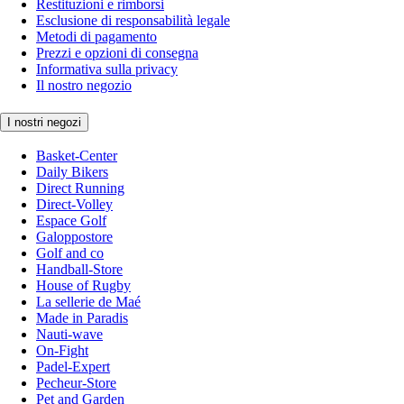
Restituzioni e rimborsi
Esclusione di responsabilità legale
Metodi di pagamento
Prezzi e opzioni di consegna
Informativa sulla privacy
Il nostro negozio
I nostri negozi
Basket-Center
Daily Bikers
Direct Running
Direct-Volley
Espace Golf
Galoppostore
Golf and co
Handball-Store
House of Rugby
La sellerie de Maé
Made in Paradis
Nauti-wave
On-Fight
Padel-Expert
Pecheur-Store
Pet and Garden