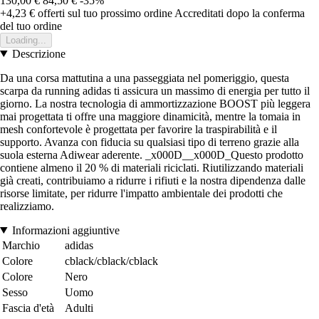
130,00 €
84,50 €
-35%
+4,23 €
offerti sul tuo prossimo ordine
Accreditati dopo la conferma
del tuo ordine
Loading...
Descrizione
Da una corsa mattutina a una passeggiata nel pomeriggio, questa
scarpa da running adidas ti assicura un massimo di energia per tutto il
giorno. La nostra tecnologia di ammortizzazione BOOST più leggera
mai progettata ti offre una maggiore dinamicità, mentre la tomaia in
mesh confortevole è progettata per favorire la traspirabilità e il
supporto. Avanza con fiducia su qualsiasi tipo di terreno grazie alla
suola esterna Adiwear aderente. _x000D__x000D_Questo prodotto
contiene almeno il 20 % di materiali riciclati. Riutilizzando materiali
già creati, contribuiamo a ridurre i rifiuti e la nostra dipendenza dalle
risorse limitate, per ridurre l'impatto ambientale dei prodotti che
realizziamo.
Informazioni aggiuntive
Marchio
adidas
Colore
cblack/cblack/cblack
Colore
Nero
Sesso
Uomo
Fascia d'età
Adulti