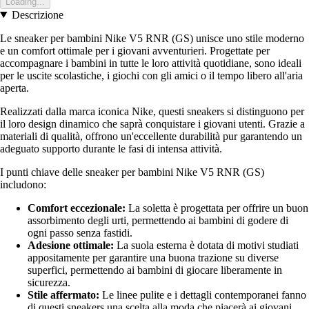
Loading...
Descrizione
Le sneaker per bambini Nike V5 RNR (GS) unisce uno stile moderno
e un comfort ottimale per i giovani avventurieri. Progettate per
accompagnare i bambini in tutte le loro attività quotidiane, sono ideali
per le uscite scolastiche, i giochi con gli amici o il tempo libero all'aria
aperta.
Realizzati dalla marca iconica Nike, questi sneakers si distinguono per
il loro design dinamico che saprà conquistare i giovani utenti. Grazie a
materiali di qualità, offrono un'eccellente durabilità pur garantendo un
adeguato supporto durante le fasi di intensa attività.
I punti chiave delle sneaker per bambini Nike V5 RNR (GS)
includono:
Comfort eccezionale:
La soletta è progettata per offrire un buon
assorbimento degli urti, permettendo ai bambini di godere di
ogni passo senza fastidi.
Adesione ottimale:
La suola esterna è dotata di motivi studiati
appositamente per garantire una buona trazione su diverse
superfici, permettendo ai bambini di giocare liberamente in
sicurezza.
Stile affermato:
Le linee pulite e i dettagli contemporanei fanno
di questi sneakers una scelta alla moda che piacerà ai giovani