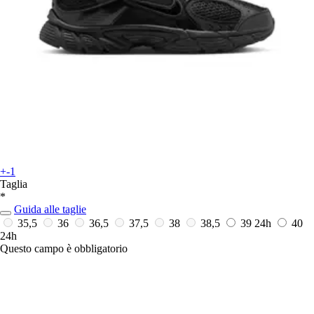
+-1
Taglia
*
Guida alle taglie
35,5
36
36,5
37,5
38
38,5
39
24h
40
24h
Questo campo è obbligatorio