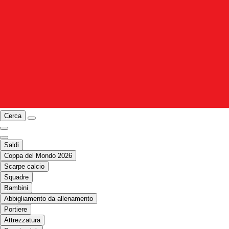
Cerca
Saldi
Coppa del Mondo 2026
Scarpe calcio
Squadre
Bambini
Abbigliamento da allenamento
Portiere
Attrezzatura