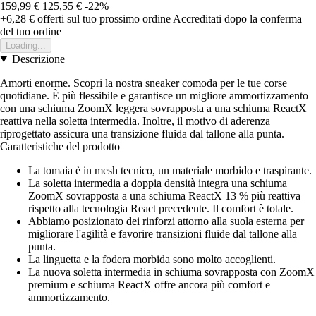
159,99 €
125,55 €
-22%
+6,28 €
offerti sul tuo prossimo ordine
Accreditati dopo la conferma
del tuo ordine
Loading...
Descrizione
Amorti enorme. Scopri la nostra sneaker comoda per le tue corse
quotidiane. È più flessibile e garantisce un migliore ammortizzamento
con una schiuma ZoomX leggera sovrapposta a una schiuma ReactX
reattiva nella soletta intermedia. Inoltre, il motivo di aderenza
riprogettato assicura una transizione fluida dal tallone alla punta.
Caratteristiche del prodotto
La tomaia è in mesh tecnico, un materiale morbido e traspirante.
La soletta intermedia a doppia densità integra una schiuma
ZoomX sovrapposta a una schiuma ReactX 13 % più reattiva
rispetto alla tecnologia React precedente. Il comfort è totale.
Abbiamo posizionato dei rinforzi attorno alla suola esterna per
migliorare l'agilità e favorire transizioni fluide dal tallone alla
punta.
La linguetta e la fodera morbida sono molto accoglienti.
La nuova soletta intermedia in schiuma sovrapposta con ZoomX
premium e schiuma ReactX offre ancora più comfort e
ammortizzamento.