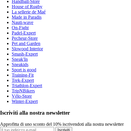
Handball-Store
House of Rugby
La sellerie de Maé
Made in Paradis
Nauti-wave
On-Fight
Padel-Expert
Pecheur-Store
Pet and Garden
Slowood Interior
Smash-Expert
Sneak'In
Sneakids
Sport is good
Training-Fit
Trek-Expert
Triathlon-Expert
TripNBikers
Vélo-Store
Winter-Expert
Iscriviti alla nostra newsletter
Approfitta di uno sconto del 10% iscrivendoti alla nostra newsletter
Iscriviti